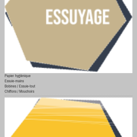
Papier hygiènique
Essuie-mains
Bobines / Essuie-tout
Chiffons / Mouchoirs