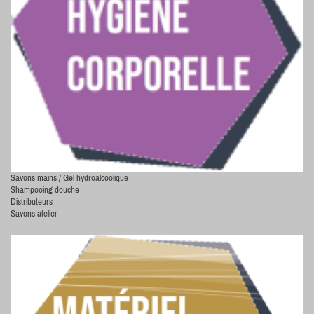
Savons mains /
Gel hydroalcoolique
Shampooing douche
Distributeurs
Savons atelier