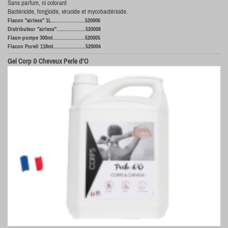
Sans parfum, ni colorant
Bactéricide, fongicide, virucide et mycobactéricide.
Flacon "airless" 1L......................520006
Distributeur "airless"...................520008
Flaon-pompe 300ml.....................520005
Flacon Purell 118ml.....................520004
Gel Corp & Cheveux Perle d'O