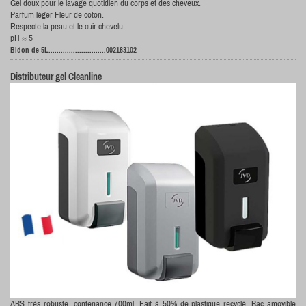
Gel doux pour le lavage quotidien du corps et des cheveux.
Parfum léger Fleur de coton.
Respecte la peau et le cuir chevelu.
pH
≈ 5
Bidon de 5L............................002183102
Distributeur gel Cleanline
ABS très robuste, contenance 700ml. Fait à 50% de plastique recyclé. Bac amovible