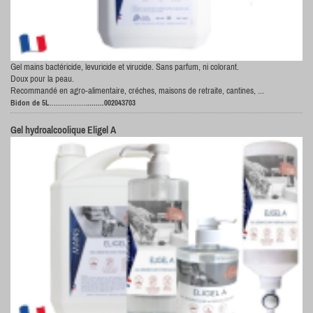
Gel mains bactéricide, levuricide et virucide. Sans parfum, ni colorant.
Doux pour la peau.
Recommandé en agro-alimentaire, créches, maisons de retraite, cantines, ...
..................
Bidon de 5L
........002043703
Gel hydroalcoolique Eligel A