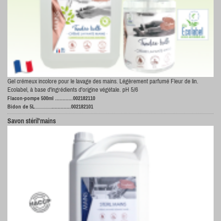
Gel crémeux incolore pour le lavage des mains. Légèrement parfumé Fleur de lin.
Ecolabel, à base d'ingrédients d'origine végétale. pH 5/6
Flacon-pompe 500ml ............002182110
Bidon de 5L
.............002182101
.................
Savon stéril'mains