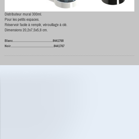
Distributeur mural 300ml.
Pour les petits espaces.
Réservoir facile à remplir, vérouillage à clé.
Dimensions 20,2x7,5x5,8 cm.
Blanc...........................................8441768
Noir..............................................8441767