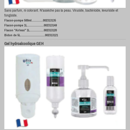
Sans parfum, ni colorant. N'assèche pas la peau. Virucide, bactéricide, levuricide et
fongicide.
Flacon-pompe 500ml.............002313135
Flacon-pompe 1L...................002313149
Flacon "Airless" 1L................002313120
Bidon de 5L............................002313121
Gel hydroalcoolique GEH