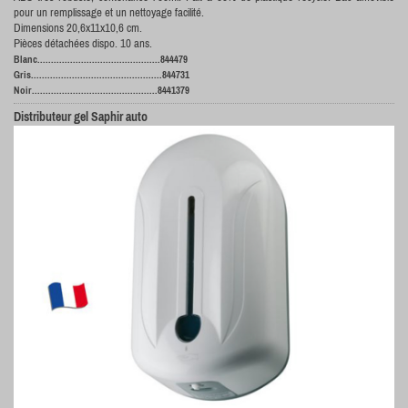
pour un remplissage et un nettoyage facilité.
Dimensions 20,6x11x10,6 cm.
Pièces détachées dispo. 10 ans.
Blanc.............................................844479
Gris................................................844731
Noir..............................................8441379
Distributeur gel Saphir auto